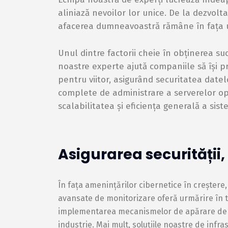
aliniază nevoilor lor unice. De la dezvolt
afacerea dumneavoastră rămâne în fața u
Unul dintre factorii cheie în obținerea suc
noastre experte ajută companiile să își pr
pentru viitor, asigurând securitatea date
complete de administrare a serverelor op
scalabilitatea și eficiența generală a sist
Asigurarea securității, 
În fața amenințărilor cibernetice în creștere,
avansate de monitorizare oferă urmărire în ti
implementarea mecanismelor de apărare de ul
industrie. Mai mult, soluțiile noastre de inf