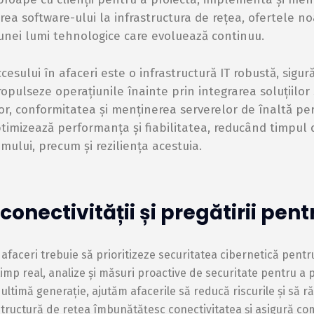
area software-ului la infrastructura de rețea, ofertele n
nei lumi tehnologice care evoluează continuu.
cesului în afaceri este o infrastructură IT robustă, sigur
opulseze operațiunile înainte prin integrarea soluțiilor 
lor, conformitatea și menținerea serverelor de înaltă per
timizează performanța și fiabilitatea, reducând timpul
emului, precum și reziliența acestuia.
conectivității și pregătirii pentr
 afaceri trebuie să prioritizeze securitatea cibernetică pentru
mp real, analize și măsuri proactive de securitate pentru a pr
timă generație, ajutăm afacerile să reducă riscurile și să
rastructură de rețea îmbunătățesc conectivitatea și asigură c