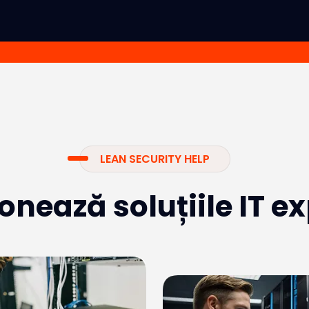
LEAN SECURITY HELP
nează soluțiile IT e