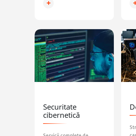
INFO DEZVOLTARE
Securitate
D
cibernetică
St
ca
Servicii complete de