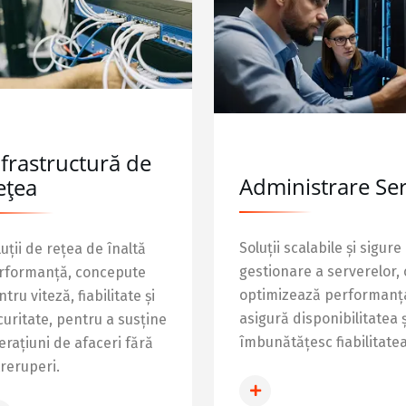
nfrastructură de
Administrare Se
ețea
Soluții scalabile și sigure
uții de rețea de înaltă
gestionare a serverelor,
rformanță, concepute
optimizează performanț
tru viteză, fiabilitate și
asigură disponibilitatea ș
curitate, pentru a susține
îmbunătățesc fiabilitatea
erațiuni de afaceri fără
treruperi.
INFO SERVER