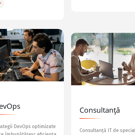
INFO REȚEA
evOps
Consultanță
rategii DevOps optimizate
Consultanță IT de special
re îmbunătățesc eficiența