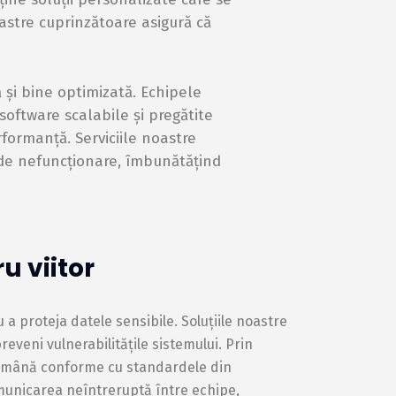
oastre cuprinzătoare asigură că
ă și bine optimizată. Echipele
software scalabile și pregătite
formanță. Serviciile noastre
 de nefuncționare, îmbunătățind
u viitor
 a proteja datele sensibile. Soluțiile noastre
eveni vulnerabilitățile sistemului. Prin
 rămână conforme cu standardele din
omunicarea neîntreruptă între echipe,