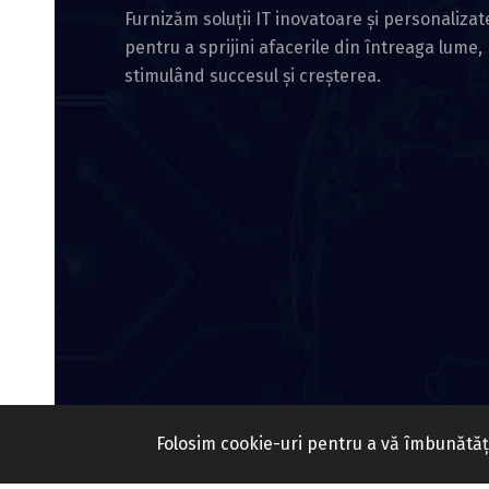
Furnizăm soluții IT inovatoare și personalizat
pentru a sprijini afacerile din întreaga lume,
stimulând succesul și creșterea.
Folosim cookie-uri pentru a vă îmbunătăți
© 2026 Lean Security Help SRL. Toate dreptur