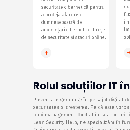
de
securitate cibernetică pentru
fl
a proteja afacerea
im
dumneavoastră de
îm
amenințări cibernetice, breșe
so
de securitate și atacuri online.
INFO SECURITATE
Rolul soluțiilor IT 
Prezentare generală: În peisajul digital de
securitatea și creșterea. Fie că este vorb
unui management fluid al infrastructurii
Lean Security Help, ne specializăm în furn
Echipa noastră de experți lucrează îndeap