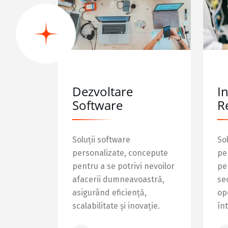
Dezvoltare
I
Software
R
Soluții software
Sol
personalizate, concepute
pe
pentru a se potrivi nevoilor
pen
afacerii dumneavoastră,
se
asigurând eficiență,
op
scalabilitate și inovație.
în