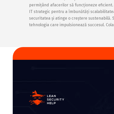
permițând afacerilor să funcționeze eficient.
IT strategic pentru a îmbunătăți scalabilitatea
securitatea și atinge o creștere sustenabilă. 
tehnologia care impulsionează succesul. Colab