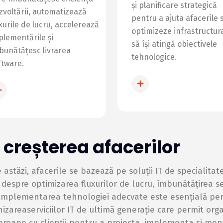
și planificare strategică
zvoltării, automatizează
pentru a ajuta afacerile 
uxurile de lucru, accelerează
optimizeze infrastructura
plementările și
să își atingă obiectivele
bunătățesc livrarea
tehnologice.
ftware.
INFO CONSULTAN
INFO DEVOPS
în creșterea afacerilor
 astăzi, afacerile se bazează pe soluții IT de specialitat
a despre optimizarea fluxurilor de lucru, îmbunătățirea se
, implementarea tehnologiei adecvate este esențială pe
izareaserviciilor IT de ultimă generație care permit orga
roape cu clienții pentru a proiecta, implementa și menț