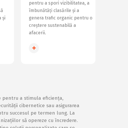
pentru a spori vizibilitatea, a
să
îmbunătăți clasările și a
 și
genera trafic organic pentru o
creștere sustenabilă a
afacerii.
ȚĂ
INFO SEO
e pentru a stimula eficiența,
curității cibernetice sau asigurarea
ntru succesul pe termen lung. La
nizațiilor să opereze cu încredere.
ine soluții personalizate care se