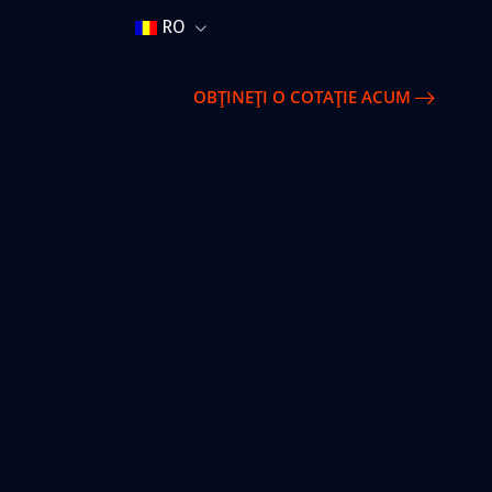
RO
OBȚINEȚI O COTAȚIE ACUM